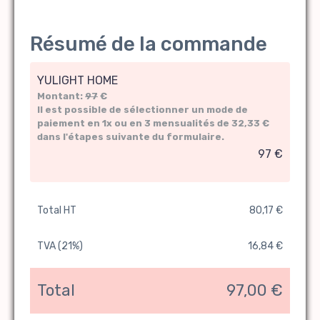
Résumé de la commande
YULIGHT HOME
Montant:
97
€
Il est possible de sélectionner un mode de
paiement en 1x
ou en 3 mensualités de 32,33 €
dans l'étapes suivante du formulaire.
97 €
Total HT
80,17 €
TVA (21%)
16,84 €
Total
97,00 €